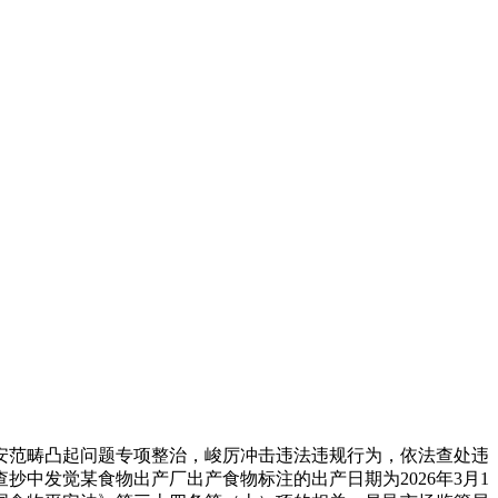
范畴凸起问题专项整治，峻厉冲击违法违规行为，依法查处违
抄中发觉某食物出产厂出产食物标注的出产日期为2026年3月1