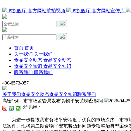
J9旗舰厅·官方网站航拍视频
J9旗舰厅·官方网站宣传片
首页
首页
关于我们
关于我们
食品安全动态
食品安全动态
食品安全知识
食品安全知识
联系我们
联系我们
400-6573-057
关于我们
食品安全动态
食品安全知识
联系我们
高密1例！市市场监管局发布食物平安范畴凸起问
2026-04-25
分享到：
为进一步提拔我市食物平安程度，优良的市场次序，市市场
法案件。现将第二期食物平安范畴凸起问题专项整治典型案例发布