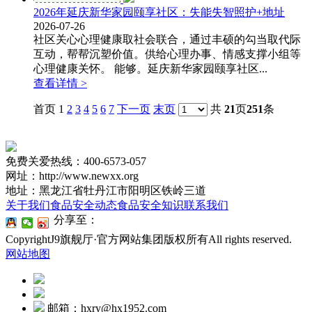
2026年延庆新华家园颐享社区：失能失智照护+地址
2026-07-26
社区关心心理健康取社会联合，通过丰硕的勾当取代际
互动，帮帮沉塑价值。供给心理办事、情感支撑小组等
心理健康关怀。 能够。延庆新华家园颐享社区...
查看详情 >
首页 1
2
3
4
5
6
7
下一页
末页
共
21
页
251
条
免费关爱热线：400-6573-057
网址：http://www.newxx.org
地址：黑龙江省牡丹江市阳明区铁岭三道
关于我们
食品安全动态
食品安全知识
联系我们
分享至：
CopyrightJ9旗舰厅·官方网站集团版权所有All rights reserved.
网站地图
邮箱：hxry@hx1952.com