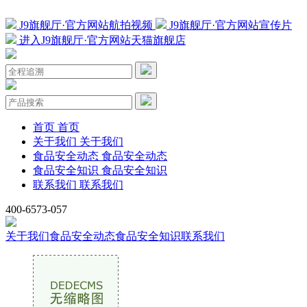
J9旗舰厅·官方网站航拍视频
J9旗舰厅·官方网站宣传片
进入J9旗舰厅·官方网站天猫旗舰店
首页
首页
关于我们
关于我们
食品安全动态
食品安全动态
食品安全知识
食品安全知识
联系我们
联系我们
400-6573-057
关于我们
食品安全动态
食品安全知识
联系我们