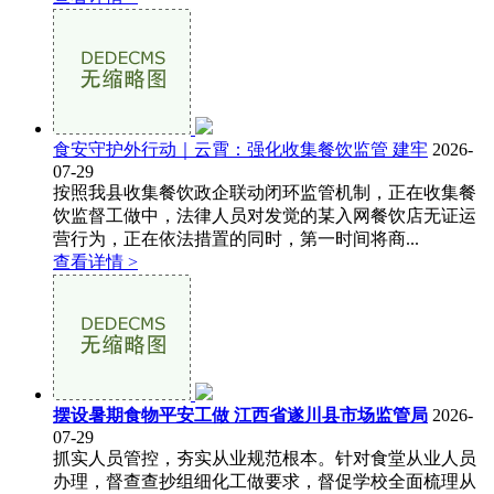
食安守护外行动｜云霄：强化收集餐饮监管 建牢
2026-
07-29
按照我县收集餐饮政企联动闭环监管机制，正在收集餐
饮监督工做中，法律人员对发觉的某入网餐饮店无证运
营行为，正在依法措置的同时，第一时间将商...
查看详情 >
摆设暑期食物平安工做 江西省遂川县市场监管局
2026-
07-29
抓实人员管控，夯实从业规范根本。针对食堂从业人员
办理，督查查抄组细化工做要求，督促学校全面梳理从