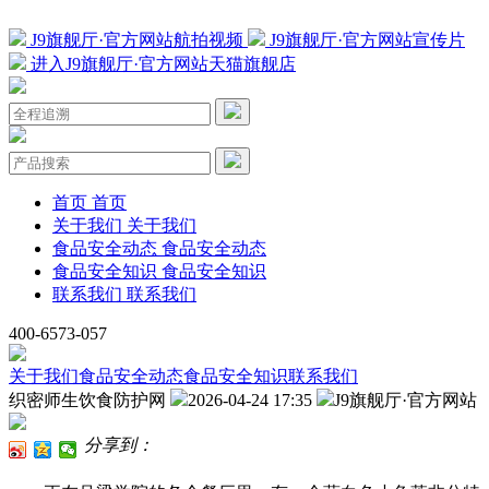
J9旗舰厅·官方网站航拍视频
J9旗舰厅·官方网站宣传片
进入J9旗舰厅·官方网站天猫旗舰店
首页
首页
关于我们
关于我们
食品安全动态
食品安全动态
食品安全知识
食品安全知识
联系我们
联系我们
400-6573-057
关于我们
食品安全动态
食品安全知识
联系我们
织密师生饮食防护网
2026-04-24 17:35
J9旗舰厅·官方网站
分享到：