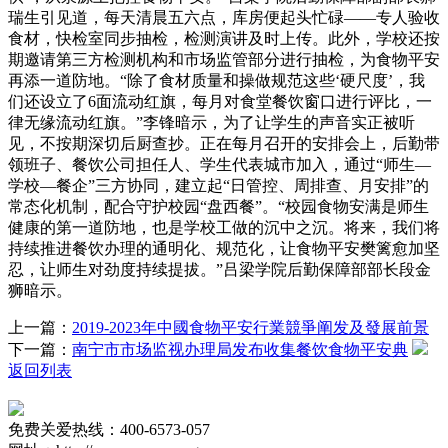
瑞生引见道，每天清晨五六点，库房便起头忙碌——专人验收
食材，快检室同步抽检，检测演讲及时上传。此外，学校还按
期邀请第三方检测机构和市场监管部分进行抽检，为食物平安
再添一道防地。“除了食材质量和操做规范这些‘硬尺度’，我
们还设立了6面流动红旗，每月对食堂餐饮窗口进行评比，一
律无缘流动红旗。”李锋暗示，为了让学生的声音实正被听
见，不按期深切后厨查抄。正在每月召开的安排会上，后勤带
领班子、餐饮公司担任人、学生代表城市加入，通过“师生—
学校—餐企”三方协同，建立起“日管控、周排查、月安排”的
常态化机制，配合守护校园“盘西餐”。“校园食物安满是师生
健康的第一道防地，也是学校工做的沉中之沉。将来，我们将
持续推进餐饮办理的通明化、规范化，让食物平安樊篱愈加坚
忍，让师生对劲度持续提拔。”吕梁学院后勤保障部部长段金
狮暗示。
上一篇：
2019-2023年中國食物平安行業競爭阐发及發展前景
下一篇：
南宁市市场监视办理局发布收集餐饮食物平安典
返回列表
免费关爱热线：400-6573-057