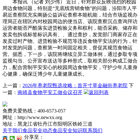
本报讯 （记者 刘少伟） 近日，针对群众反映强烈的校园
周边食物问题，特别是“无底线营销食物”的问题，汾阳市人平
易近查察院充实阐扬公益诉讼查察本能机能，结合市场监视办
理局正在辖区内对校园周边的便当店、该院查察沉点查询拜访
运营者能否严酷落实进货检验义务和权利，能否采购、储存和
发卖包拆或标签标识具有、、通过查抄，发觉部门商家存正在
发卖过时产物、进货检验不规范等违反食物平安法的行为，针
对发觉的问题，查察第一时间固定相关，督促其规范食物运
营。据悉，下一步，该院将继续立异工做体例，通过参取专项
监视勾当、公开宣布送达等多种形式，取相关部分构成工做合
力，配合营制平安安心的校园周边食物平安，守护少年儿童身
心健康，确保泛博少年儿童健康成长。
上一篇：
2026年养老院甄选攻略：首开寸草金融街养老院
下
一篇：
南靖县食物平安工做会议召开
返回列表
免费关爱热线：400-6573-057
网址：http://www.newxx.org
地址：黑龙江省牡丹江市阳明区铁岭三道
关于我们
食品安全动态
食品安全知识
联系我们
分享至：