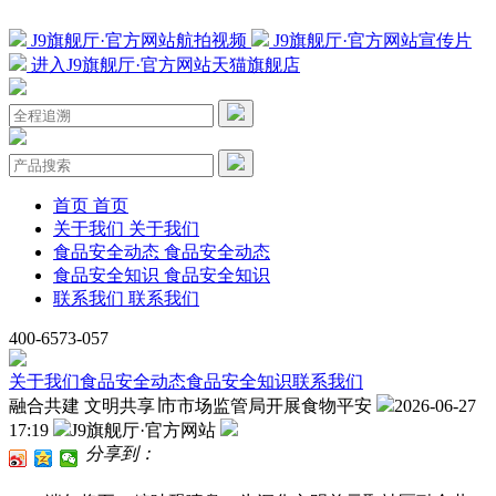
J9旗舰厅·官方网站航拍视频
J9旗舰厅·官方网站宣传片
进入J9旗舰厅·官方网站天猫旗舰店
首页
首页
关于我们
关于我们
食品安全动态
食品安全动态
食品安全知识
食品安全知识
联系我们
联系我们
400-6573-057
关于我们
食品安全动态
食品安全知识
联系我们
融合共建 文明共享∣市市场监管局开展食物平安
2026-06-27
17:19
J9旗舰厅·官方网站
分享到：