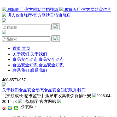
J9旗舰厅·官方网站航拍视频
J9旗舰厅·官方网站宣传片
进入J9旗舰厅·官方网站天猫旗舰店
首页
首页
关于我们
关于我们
食品安全动态
食品安全动态
食品安全知识
食品安全知识
联系我们
联系我们
400-6573-057
关于我们
食品安全动态
食品安全知识
联系我们
【护航成长·精准监管】酒泉市收集餐饮食物平安
2026-04-
20 15:23
J9旗舰厅·官方网站
分享到：