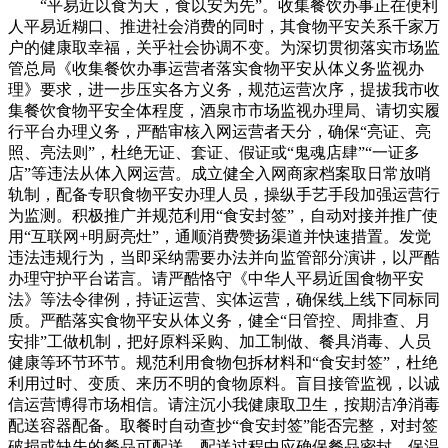
“平易近以食为天，食以安为先”。收集餐饮办事正在便利
人平易近糊口、推进社会消费的同时，其食物平安关系千家万
户的健康取幸福，关乎社会协调不变。为深切贯彻落实市场监
管总局《收集餐饮办事运营者落实食物平安从体义务监视办
理》要求，进一步压实各方义务，规范运营次序，提拔我市收
集餐饮食物平安全体程度，酒泉市市场监视办理局、请切实履
行平台办理义务，严酷审核入网运营者天分，确保“亮证、亮
照、亮法则”，杜绝无证、套证、假证或“鬼魂店肆”“一证多
店”等违法从体入网运营。成立健全入网商家档案取日常放哨
轨制，配备专职食物平安办理人员，操纵手艺手段加强运营行
为监测。积极推广并规范利用“食安封签”，自动对接并推广使
用“互联网+明厨亮灶”，通顺消费赞扬渠道并快速措置。发觉
违法违规行为，当即采纳需要办法并向监管部分演讲，以严酷
办理守护平台诺言。请严酷恪守《中华人平易近国食物平安
法》等法令律例，持证运营、实体运营，确保线上线下同标同
质。严酷落实食物平安从体义务，健全“日管控、周排查、月
安排”工做机制，把好原料采购、加工制做、餐具消毒、人员
健康等环节环节。规范利用食物包拆材料和“食安封签”，杜绝
利用过时、变质、来历不明的食物原料。盲目接管监视，以诚
信运营博得市场相信。请注沉小我健康取卫生，按期洁净消毒
配送容器配备。取餐时自动查抄“食安封签”能否完整，对封签
破损或缺失的餐品可配送。配送过程中应确保餐品密封、保温