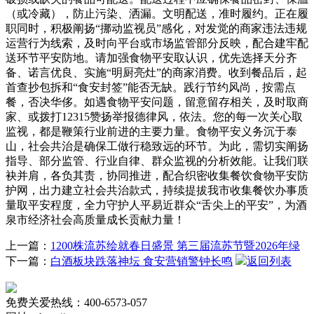
（或冷藏），防止污染、洒漏。文明配送，准时履约。正在履
职同时，积极阐扬“挪动监视员”感化，对发觉的商家违法违规
运营行为线索，及时向平台或市场监管部分反映，配合建牢配
送环节平安防地。请加强食物平安取认识，优先选择天分齐
备、诺言优良、实施“明厨亮灶”的商家消费。收到餐品后，起
首查抄包拆和“食安封签”能否无缺。践行节约风尚，按需点
餐，否决华侈。如遇食物平安问题，留意留存相关，及时取商
家、或拨打12315赞扬举报德律风，依法。您的每一次关心取
监视，都是鞭策行业前进的主要力量。食物平安义务沉于泰
山，社会共治是确保工做行稳致远的环节。为此，需切实阐扬
指导、部分监管、行业自律、群众监视的分析效能。让我们联
袂并肩，各负其责，协同推进，配合织密收集餐饮食物平安防
护网，出力建立社会共治款式，持续提拔我市收集餐饮办事质
量取平安程度，全力守护人平易近群众“舌尖上的平安”，为酒
泉市经济社会高质量成长贡献力量！
上一篇：
1200株流苏绘就春日盛景 第三届流苏节暨2026年绿
下一篇：
白酒板块跌落神坛 食安营销警钟长鸣
返回列表
免费关爱热线：400-6573-057