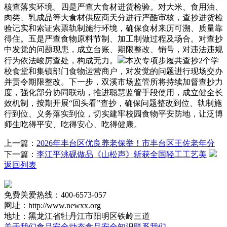
核查落实环境。四是严查大食材进货检验。对大米、食用油、
肉类、乳成品等大食材供应商天分进行严酷审核，查抄进货检
验记实和索证索票轨制施行环境，确保食材来历可溯、质量靠
得住。五是严查食物原料节制、加工制做过程及场合。对查抄
中发觉的问题现患，成立台账、期限整改、销号，对违法违规
行为依法峻厉查处，构成无力。
本次专项步履共查抄2个学
校食堂和集镇部门食物运营商户，对发觉的问题进行现场交办
并责令期限整改。下一步，双溪市场监管所将持续加督查抄力
度，强化部分协同联动，推进聪慧监管手段使用，成立健全长
效机制，按期开展“回头看”查抄，确保问题整改到位、轨制施
行到位、义务落实到位，切实建牢校园食物平安防地，让泛博
师生吃得平安、吃得安心、吃得健康。
上一篇：
2026年丰台区优良养老保举！市丰台区王佐老年分
下一篇：
李江平洮砚做品《山松声》斩获全国轻工工艺美
返回列表
免费关爱热线：400-6573-057
网址：http://www.newxx.org
地址：黑龙江省牡丹江市阳明区铁岭三道
关于我们
食品安全动态
食品安全知识
联系我们