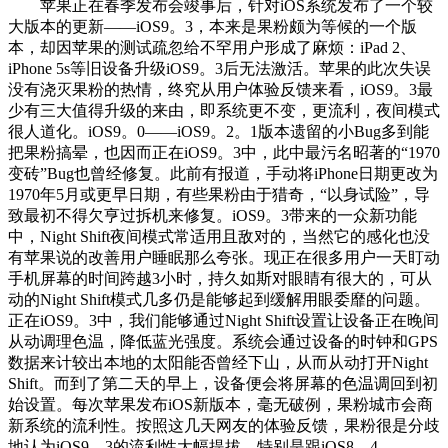
苹果正在春季发布会竣事后，针对iOS系统发布了一个较
大版本的更新——iOS9。3，本来是果粉颇为等候的一个版
本，却因苹果的测试疏忽给不罕用户形成了麻烦：iPad 2、
iPhone 5s等旧设备升级iOS9。3后无法激活。苹果的此次失误
没有浇灭果粉的热情，终究从用户体验反馈来看，iOS9。3最
少有三大值得升级的来由，即系统更不变，更流利，夜间模式
很人道化。iOS9。0——iOS9。2。1版本遗留的小Bug多到能
把果粉搞晕，也因而正在iOS9。3中，此中最污名昭著的“1970
变砖”Bug也曾经修复。此前有报道，手动将iPhone日期更改为
1970年5月或更早日期，有些果粉由于猎奇，“以身试险”，导
致最初不得欠亨过拆机来修复。iOS9。3带来的一众新功能
中，Night Shift夜间模式常适用且敌对的，当然它的感化也没
有苹果说的改善用户睡眠那么夸张。现正在很多用户一天盯动
手机屏幕的时间跨越3小时，持久如斯对眼睛有很大的，可从
动的Night Shift模式几多仍是能够起到缓解用眼委靡的问题。
正在iOS9。3中，我们能够通过Night Shift设置让设备正在晚间
从动调理色温，降低蓝光强度。系统会通过设备的时钟和GPS
数据来计较出本地的太阳能否曾经下山，从而从动打开Night
Shift。而到了第二天的早上，设备便会将屏幕的色温调回到初
始设置。每次苹果发布iOS新版本，毫无破例，果粉城市会商
新系统的流利性。按照这几天网友的体验反馈，果粉很是分歧
地认为iOS9。3的流利性大幅提拔，特别是跟iOS8。4、