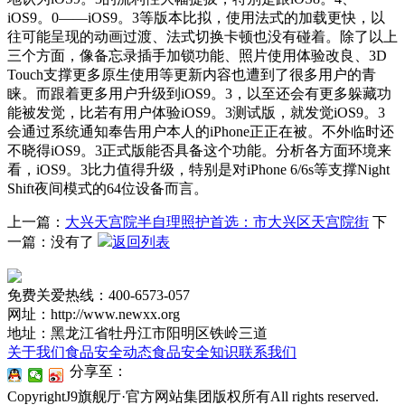
iOS9。0——iOS9。3等版本比拟，使用法式的加载更快，以
往可能呈现的动画过渡、法式切换卡顿也没有碰着。除了以上
三个方面，像备忘录插手加锁功能、照片使用体验改良、3D
Touch支撑更多原生使用等更新内容也遭到了很多用户的青
睐。而跟着更多用户升级到iOS9。3，以至还会有更多躲藏功
能被发觉，比若有用户体验iOS9。3测试版，就发觉iOS9。3
会通过系统通知奉告用户本人的iPhone正正在被。不外临时还
不晓得iOS9。3正式版能否具备这个功能。分析各方面环境来
看，iOS9。3比力值得升级，特别是对iPhone 6/6s等支撑Night
Shift夜间模式的64位设备而言。
上一篇：
大兴天宫院半自理照护首选：市大兴区天宫院街
下
一篇：没有了
返回列表
免费关爱热线：400-6573-057
网址：http://www.newxx.org
地址：黑龙江省牡丹江市阳明区铁岭三道
关于我们
食品安全动态
食品安全知识
联系我们
分享至：
CopyrightJ9旗舰厅·官方网站集团版权所有All rights reserved.