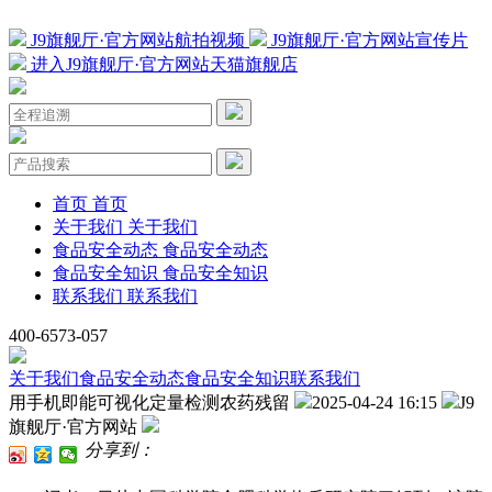
J9旗舰厅·官方网站航拍视频
J9旗舰厅·官方网站宣传片
进入J9旗舰厅·官方网站天猫旗舰店
首页
首页
关于我们
关于我们
食品安全动态
食品安全动态
食品安全知识
食品安全知识
联系我们
联系我们
400-6573-057
关于我们
食品安全动态
食品安全知识
联系我们
用手机即能可视化定量检测农药残留
2025-04-24 16:15
J9
旗舰厅·官方网站
分享到：