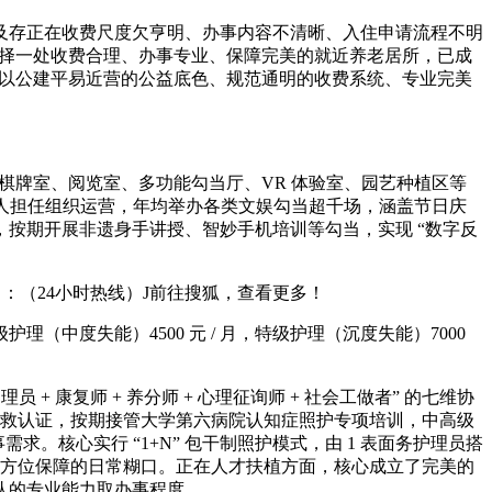
存正在收费尺度欠亨明、办事内容不清晰、入住申请流程不明
选择一处收费合理、办事专业、保障完美的就近养老居所，已成
心以公建平易近营的公益底色、规范通明的收费系统、专业完美
棋牌室、阅览室、多功能勾当厅、VR 体验室、园艺种植区等
专人担任组织运营，年均举办各类文娱勾当超千场，涵盖节日庆
按期开展非遗身手讲授、智妙手机培训等勾当，实现 “数字反
（24小时热线）J前往搜狐，查看更多！
理（中度失能）4500 元 / 月，特级护理（沉度失能）7000
康复师 + 养分师 + 心理征询师 + 社会工做者” 的七维协
 急救认证，按期接管大学第六病院认知症照护专项培训，中高级
。核心实行 “1+N” 包干制照护模式，由 1 表面务护理员搭
全方位保障的日常糊口。正在人才扶植方面，核心成立了完美的
队的专业能力取办事程度。