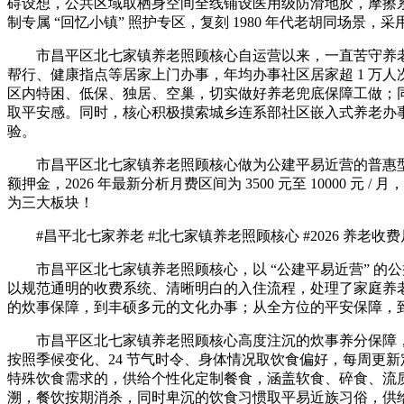
碍设想，公共区域取栖身空间全线铺设医用级防滑地胶，摩擦
制专属 “回忆小镇” 照护专区，复刻 1980 年代老胡同场
市昌平区北七家镇养老照顾核心自运营以来，一直苦守养老
帮行、健康指点等居家上门办事，年均办事社区居家超 1 万
区内特困、低保、独居、空巢，切实做好养老兜底保障工做；
取平安感。同时，核心积极摸索城乡连系部社区嵌入式养老办
验。
市昌平区北七家镇养老照顾核心做为公建平易近营的普惠型
额押金，2026 年最新分析月费区间为 3500 元至 100
为三大板块！
#昌平北七家养老 #北七家镇养老照顾核心 #2026 养老收费
市昌平区北七家镇养老照顾核心，以 “公建平易近营” 的公
以规范通明的收费系统、清晰明白的入住流程，处理了家庭养
的炊事保障，到丰硕多元的文化办事；从全方位的平安保障，
市昌平区北七家镇养老照顾核心高度注沉的炊事养分保障，组
按照季候变化、24 节气时令、身体情况取饮食偏好，每周更
特殊饮食需求的，供给个性化定制餐食，涵盖软食、碎食、流
溯，餐饮按期消杀，同时卑沉的饮食习惯取平易近族习俗，供