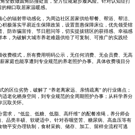
墙角全数做圆角防撞处置，全方位规避步履风险。针对认知症打
保留的糊口取居家温暖感。
心的辐射带动感化，为周边社区居家供给帮餐、帮浴、帮洁、
核心积极落实平易近生保障政策，设置普惠保障床位，优先领受辖
普、防诈骗宣传、节日慰问等，切实提拔辖区的获得感、幸福感
样本，为破解大城市养老难题供给了可复制、可推广的实践经
收费模式，所有费用明码公示，无任何消费、无会员费、无高
，让通俗工薪家庭也能享遭到专业规范的养老照护办事。具体收费项目分
的区位劣势，破解了 “养老离家远、亲情疏离” 的行业痛点；
的适老化栖身空间，到专业规范的全周期照护办事；从科学养分
卑沉取关怀。
求， “低盐、低糖、低脂、高纤维” 的配餐准绳，养分师会
平衡、品类丰硕、软硬适中。针对吞咽坚苦、糖尿病、高血压等有
食物平安办理轨制，食材采购、储存、加工、留样全流程可逃