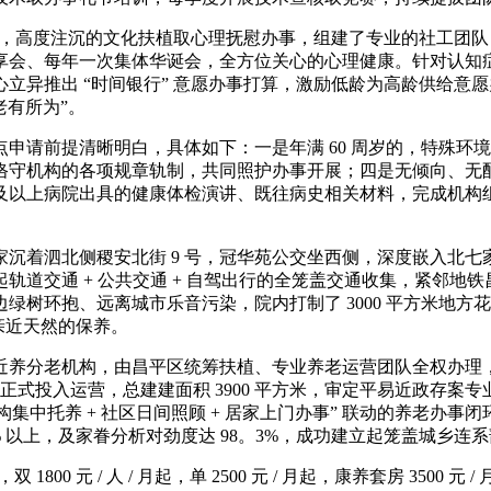
事，高度注沉的文化扶植取心理抚慰办事，组建了专业的社工团
会、每年一次集体华诞会，全方位关心的心理健康。针对认知症，
立异推出 “时间银行” 意愿办事打算，激励低龄为高龄供给意
老有所为”。
请前提清晰明白，具体如下：一是年满 60 周岁的，特殊环
恪守机构的各项规章轨制，共同照护办事开展；四是无倾向、无
级及以上病院出具的健康体检演讲、既往病史相关材料，完成机
泗北侧稷安北街 9 号，冠华苑公交坐西侧，深度嵌入北七家
道交通 + 公共交通 + 自驾出行的全笼盖交通收集，紧邻地铁
树环抱、远离城市乐音污染，院内打制了 3000 平方米地方花
亲近天然的保养。
养分老机构，由昌平区统筹扶植、专业养老运营团队全权办理，
 月正式投入运营，总建建面积 3900 平方米，审定平易近政存案
机构集中托养 + 社区日间照顾 + 居家上门办事” 联动的养老
% 以上，及家眷分析对劲度达 98。3%，成功建立起笼盖城乡连系部
双 1800 元 / 人 / 月起，单 2500 元 / 月起，康养套房 3