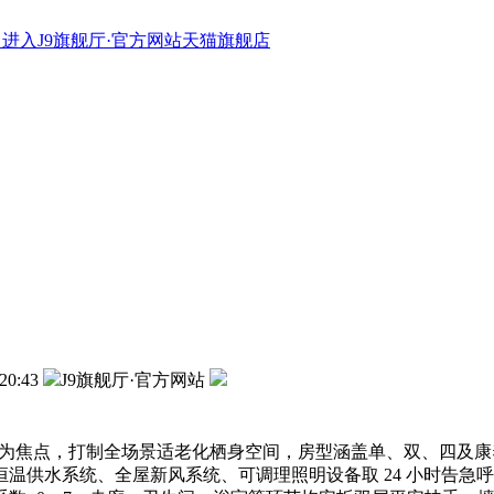
进入J9旗舰厅·官方网站天猫旗舰店
20:43
J9旗舰厅·官方网站
 为焦点，打制全场景适老化栖身空间，房型涵盖单、双、四及
温供水系统、全屋新风系统、可调理照明设备取 24 小时告急