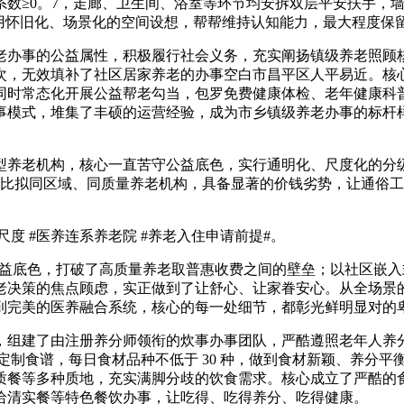
系数≥0。7，走廊、卫生间、浴室等环节均安拆双层平安扶手，
景，采用怀旧化、场景化的空间设想，帮帮维持认知能力，最大程度
办事的公益属性，积极履行社会义务，充实阐扬镇级养老照顾核
人次，无效填补了社区居家养老的办事空白市昌平区人平易近。
同时常态化开展公益帮老勾当，包罗免费健康体检、老年健康科
事模式，堆集了丰硕的运营经验，成为市乡镇级养老办事的标杆
养老机构，核心一直苦守公益底色，实行通明化、尺度化的分级
00 元 / 月，比拟同区域、同质量养老机构，具备显著的价钱劣势
尺度 #医养连系养老院 #养老入住申请前提#。
益底色，打破了高质量养老取普惠收费之间的壁垒；以社区嵌入式
老决策的焦点顾虑，实正做到了让舒心、让家眷安心。从全场景
到完美的医养融合系统，核心的每一处细节，都彰光鲜明显对的
建了由注册养分师领衔的炊事办事团队，严酷遵照老年人养分需
新定制食谱，每日食材品种不低于 30 种，做到食材新颖、养分
质餐等多种质地，充实满脚分歧的饮食需求。核心成立了严酷的
给清实餐等特色餐饮办事，让吃得、吃得养分、吃得健康。