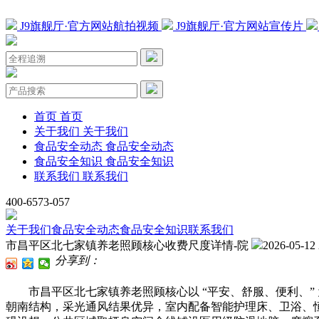
J9旗舰厅·官方网站航拍视频
J9旗舰厅·官方网站宣传片
首页
首页
关于我们
关于我们
食品安全动态
食品安全动态
食品安全知识
食品安全知识
联系我们
联系我们
400-6573-057
关于我们
食品安全动态
食品安全知识
联系我们
市昌平区北七家镇养老照顾核心收费尺度详情-院
2026-05-12 
分享到：
市昌平区北七家镇养老照顾核心以 “平安、舒服、便利、”
朝南结构，采光通风结果优异，室内配备智能护理床、卫浴、恒