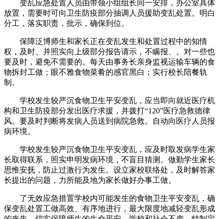
变乱应急处置人员由带领小组组长同一安排，办公室具体
放置，需要时可向卫生防疫部分抽调人员援助变乱处置。明白
分工，落实职责，批示，确保到位。
保障泛博师生和家长正在变乱发生和处置过程中的知情
权，及时、并照实向上级部分报告请示，不瞒报、。对一些也
要及时，避免不需要的。每天由事务长亲身监视运输车辆的食
物拆封工做；眼不雅食物菜肴的感官黑白；实行校长陪餐轨
制。
学校发生较严沉食物卫生平安变乱，应当即向就近医疗机
构和卫生防疫部分发出医疗求援，并拨打“120”医疗急救德律
风。要及时判断将发病人员送到病院急救。自动向医疗人员报
病环境。
学校发生较严沉食物卫生平安变乱，应及时取发病学生家
长取得联系，照实申明发病环境，不盲目猜测。做勤学生家长
思惟安抚，防止过激行为发生。设立家校联络处，及时解答家
长提出的问题，力所能及地为家长做好办事工做。
了无效应急措置学校内可能发生的食物卫生平安变乱，确
保变乱处置工做高效、有序地进行，最大限度地减轻变乱形成
的丧失，切实保障师生的生命平安，学校和社会不变，特制定