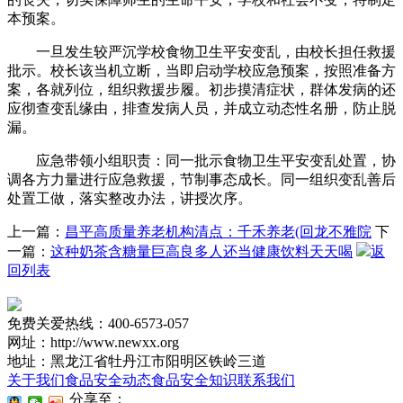
本预案。
一旦发生较严沉学校食物卫生平安变乱，由校长担任救援
批示。校长该当机立断，当即启动学校应急预案，按照准备方
案，各就列位，组织救援步履。初步摸清症状，群体发病的还
应彻查变乱缘由，排查发病人员，并成立动态性名册，防止脱
漏。
应急带领小组职责：同一批示食物卫生平安变乱处置，协
调各方力量进行应急救援，节制事态成长。同一组织变乱善后
处置工做，落实整改办法，讲授次序。
上一篇：
昌平高质量养老机构清点：千禾养老(回龙不雅院
下
一篇：
这种奶茶含糖量巨高良多人还当健康饮料天天喝
返
回列表
免费关爱热线：400-6573-057
网址：http://www.newxx.org
地址：黑龙江省牡丹江市阳明区铁岭三道
关于我们
食品安全动态
食品安全知识
联系我们
分享至：