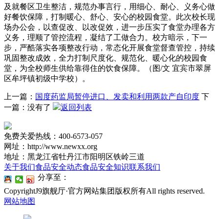
及就餐区卫生整洁，规范办事言行，用细心、耐心、义务心做
好餐饮保障，打制暖心、舒心、安心的校园食堂。此次校长现
场办公会，以查促改、以改促效，进一步压实了食堂办理各方
义务，理顺了管控流程，凝结了工做合力。校方暗示，下一
步，严酷落实各项整改行动，常态化开展食堂督查管控，持续
巩固整改成效，全力打制尺度化、规范化、暖心化的校园食
堂，为全校师生供给靠得住的饮食保障。（图/文 宜宾市翠屏
区牟坪镇初级中学校）。
上一篇：
国度药监局暂停进口、发卖和利用两款产自印度
下
一篇：没有了
返回列表
免费关爱热线：400-6573-057
网址：http://www.newxx.org
地址：黑龙江省牡丹江市阳明区铁岭三道
关于我们
食品安全动态
食品安全知识
联系我们
分享至：
CopyrightJ9旗舰厅·官方网站集团版权所有All rights reserved.
网站地图