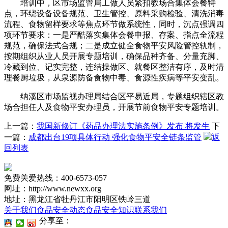
培训中，区市场监管局工做人员紧扣教场合集体会餐特
点，环绕设备设备规范、卫生管控、原料采购检验、清洗消毒
流程、食物留样要求等焦点环节做系统性，同时，沉点强调四
项环节要求：一是严酷落实集体会餐申报、存案、指点全流程
规范，确保法式合规；二是成立健全食物平安风险管控轨制，
按期组织从业人员开展专题培训，确保品种齐备、分量充脚、
冷藏到位、记实完整，连结操做区、就餐区整洁有序，及时清
理餐厨垃圾，从泉源防备食物中毒、食源性疾病等平安变乱。
纳溪区市场监视办理局结合区平易近局，专题组织辖区教
场合担任人及食物平安办理员，开展节前食物平安专题培训。
上一篇：
我国新修订《药品办理法实施条例》发布 将发生
下
一篇：
成都出台19项具体行动 强化食物平安全链条监管
返
回列表
免费关爱热线：400-6573-057
网址：http://www.newxx.org
地址：黑龙江省牡丹江市阳明区铁岭三道
关于我们
食品安全动态
食品安全知识
联系我们
分享至：