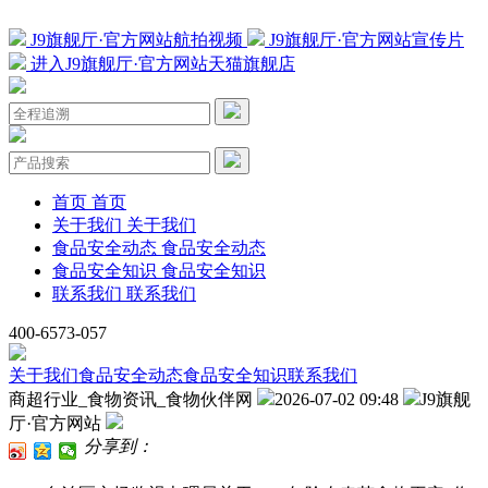
J9旗舰厅·官方网站航拍视频
J9旗舰厅·官方网站宣传片
进入J9旗舰厅·官方网站天猫旗舰店
首页
首页
关于我们
关于我们
食品安全动态
食品安全动态
食品安全知识
食品安全知识
联系我们
联系我们
400-6573-057
关于我们
食品安全动态
食品安全知识
联系我们
商超行业_食物资讯_食物伙伴网
2026-07-02 09:48
J9旗舰
厅·官方网站
分享到：