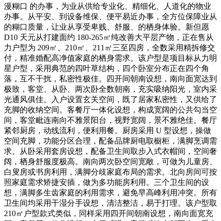
漫糊口 的办事，为业从供给专业化、精细化、人道化的物业
办事。从平安、到设备维保、便平易近办事，全方位保障业从
的糊口质量，让业从享受卑贱、舒服、的栖身体验。新但愿
D10 天元从打建面约 180-265㎡纯改善大平层产物，正在售从
力户型为 209㎡、210㎡、211㎡三至四房，全数采用精拆修交
付，精准婚配高净值家庭的栖身需求。该户型是项目标从力明
星户型，采用典范的四叶草结构，四个卧室分布正在四个角
落，互不干扰，私密性极佳。四开间朝南设想，南向面宽达到
极致，客堂、从卧、两次卧全数朝南，充实吸纳阳光，室内采
光通风俱佳。入户设置玄关空间，既了居家私密性，又供给了
充脚的收纳空间。客餐厅一体化设想，构成宽阔的公共勾当空
间，客堂毗连南向不雅景阳台，视野宽阔，景不雅绝佳。餐厅
紧邻厨房，动线流利，便利用餐。厨房采用 U 型设想，操做
空间充脚，功能分区合理，配备品牌厨电取橱柜，满脚烹调需
求。从卧采用套房设想，配备卫生间取步入式衣帽间，空间奢
阔，栖身舒服度极高。南向两次卧空间宽敞，可做为儿童房、
白叟房或书房利用，满脚分歧家庭布局的需求。北向房间可按
照家庭需求矫捷安插，做为多功能房利用。三个卫生间的设
想，满脚多生齿家庭的利用需求，避免早高峰利用冲突。所有
卫生间均采用干湿分手设想，清洁整洁，易于打理。该户型取
210㎡户型款式类似，同样采用四开间朝南设想，南向面宽充