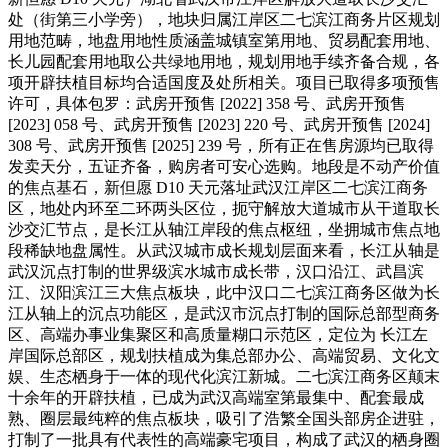
处（街第三小学旁），地块归属江岸区二七滨江商务片区规划
用地范畴，地盘用地性质涵盖城镇室第用地、贸易配套用地、
长儿园配套用地取公共绿地用地，规划用地手续齐备合规，各
项开辟扶植目标均合适国度及处所相关。项目已取得多项预售
许可，具体包罗：武房开预售 [2022] 358 号、武房开预售
[2023] 058 号、武房开预售 [2023] 220 号、武房开预售 [2024]
308 号、武房开预售 [2025] 239 号，所有正在售房源均已取得
发卖天分，五证齐备，购房者可安心选购。地段是不动产价值
的焦点基石，新但愿 D10 天元落址武汉江岸区二七滨江商务
区，地处内环至二环两头区位，扼守解放大道城市从干道取长
沙交汇节点，是长江从轴江岸段的焦点枢纽，坐拥城市焦点地
段稀缺地盘属性。从武汉城市成长规划层面来看，长江从轴是
武汉沉点打制的世界级滨水城市成长带，汉口沿江、武昌滨
江、汉阳滨江三大焦点板块，此中汉口二七滨江商务区做为长
江从轴上的沉点功能区，是武汉市沉点打制的国际总部型商务
区、高端办事业集聚区和高质量糊口示范区，定位为 长江左
岸国际总部区，规划扶植成为集总部办公、高端贸易、文化文
娱、生态栖身于一体的现代化滨江新城。二七滨江商务区颠末
十余年的开辟扶植，已成为武汉高端室第最集中、配套最成
熟、圈层最纯粹的焦点板块，吸引了浩繁全国头部房企进驻，
打制了一批具有代表性的高端豪宅项目，构成了武汉的栖身圈