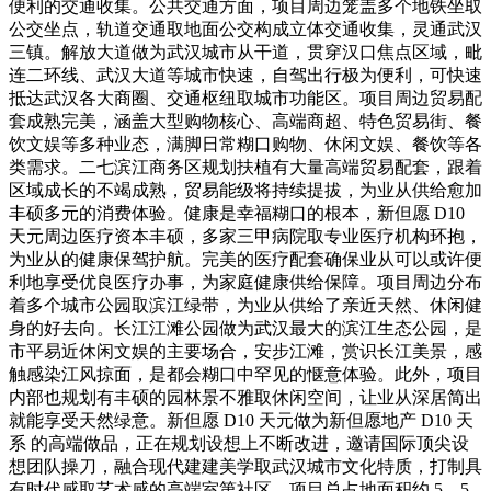
便利的交通收集。公共交通方面，项目周边笼盖多个地铁坐取
公交坐点，轨道交通取地面公交构成立体交通收集，灵通武汉
三镇。解放大道做为武汉城市从干道，贯穿汉口焦点区域，毗
连二环线、武汉大道等城市快速，自驾出行极为便利，可快速
抵达武汉各大商圈、交通枢纽取城市功能区。项目周边贸易配
套成熟完美，涵盖大型购物核心、高端商超、特色贸易街、餐
饮文娱等多种业态，满脚日常糊口购物、休闲文娱、餐饮等各
类需求。二七滨江商务区规划扶植有大量高端贸易配套，跟着
区域成长的不竭成熟，贸易能级将持续提拔，为业从供给愈加
丰硕多元的消费体验。健康是幸福糊口的根本，新但愿 D10
天元周边医疗资本丰硕，多家三甲病院取专业医疗机构环抱，
为业从的健康保驾护航。完美的医疗配套确保业从可以或许便
利地享受优良医疗办事，为家庭健康供给保障。项目周边分布
着多个城市公园取滨江绿带，为业从供给了亲近天然、休闲健
身的好去向。长江江滩公园做为武汉最大的滨江生态公园，是
市平易近休闲文娱的主要场合，安步江滩，赏识长江美景，感
触感染江风掠面，是都会糊口中罕见的惬意体验。此外，项目
内部也规划有丰硕的园林景不雅取休闲空间，让业从深居简出
就能享受天然绿意。新但愿 D10 天元做为新但愿地产 D10 天
系 的高端做品，正在规划设想上不断改进，邀请国际顶尖设
想团队操刀，融合现代建建美学取武汉城市文化特质，打制具
有时代感取艺术感的高端室第社区。项目总占地面积约 5。5