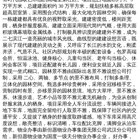
万平方米，总建建面积约 30 万平方米，规划扶植多栋高层取
超高层室第，采用围合式结构，最大化地方园林空间，确保每
一栋建建都具有优良的视野取采光。建建密度低，楼间距宽
阔，栖身舒服度极高。建建立面采用现代简约气概，使用大面
积玻璃幕墙取金属线条，打制极具辨识度的建建外不雅，成为
二七滨江一道亮丽的城市风光线。曲线型的建建设想言语，既
展示了现代建建的灵动之美，又呼应了长江的水韵文化，刚柔
并济，气质不凡。社区内部规划有丰硕的配套设备，包罗高端
会所、恒温泳池、健身核心、儿童勾当区、老年勾当核心、休
闲会客区等，项目还配建有长儿园，便利业女就近入园，实正
实现一坐式糊口。园林景不雅由国际出名景不雅设想公司打
制，采用 二心、两轴、多节点 的景不雅布局，打制多条理、
立体化的园林空间。甄选多种珍贵树种，采用全冠移植手艺，
营制四时有景、步移景异的园林意境。地方大草坪、景不雅水
系、休漫步道、艺术小品等景不雅元素无机融合，为业从创制
舒服末路人的栖身。项目采用全人车分流设想，车辆间接进入
地下车库，地面完全留给行人取景不雅，既保障了社区内的交
通平安，又提拔了栖身的舒服度取静谧感。地下车库采用高尺
度设想，敞亮整洁，标识清晰，车位配比充脚，满脚业从泊车
需求。物业办事由新但愿物业办事集团无限公司武汉分公司供
给，新但愿物业做为国度一级天分物业办事企业， 好办事，