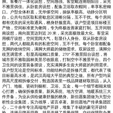
脚。客餐厅一体化设想，空间感强。客堂毗连南朝阳台，采光
不雅景俱佳。从卧套房设想，配备卫浴取衣帽间，卑享私密糊
口。户型全体朴直，无华侈空间，操纵率极高。动静分区明
白，公共勾当区取私密歇息区清晰分隔，互不干扰。每个房间
都有优良的采光取通风，栖身舒服度高。该户型是项目标楼王
产物，空间标准更为奢阔，专为终极改善家庭打制。五开间朝
南设想，南向面宽达到近 20 米，采光面极致最大化。客堂采
用横厅设想，空间宽阔大气，彰显仆人身份。双从卧套房设
想，两代人都能具有的私密空间，互不干扰。每个卧室都配备
充脚的收纳空间，满脚大师庭的储物需求。双厨设想，满脚分
歧烹调需求，彰显高端糊口质量。270° 不雅景阳台设想，将
城市景不雅取园林美景尽收眼底，打制空中不雅景平台。四个
卫生间的设置装备摆设，充实满脚多生齿大师庭的利用需求。
该户型无论是空间标准、功能结构仍是拆修尺度，都代表了项
目标最高水准，是武汉高端大平层的典型之做。所有户型均采
用高尺度精拆修交付，甄选国表里一线品牌建材取部品，从入
户门、地板、瓷砖到橱柜、卫浴、五金，每一个细节都颠末细
心打磨，确保拆修质量。新风系统、地方空调、地暖系统三大
件齐备，为业从供给健康舒服的栖身。新但愿集团做为大型分
析性企业集团，实力雄厚，诺言卓著。新但愿地产传承集团匠
心，二十余年专注高端地产开辟，堆集了丰硕的豪宅开辟经
验。选择品牌开辟商，就是选择了质量保障、交付保障取办事