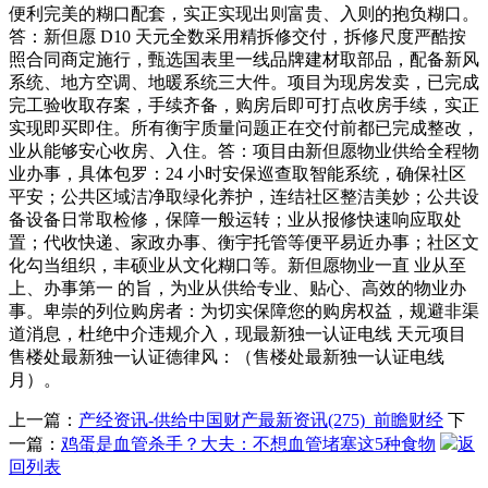
便利完美的糊口配套，实正实现出则富贵、入则的抱负糊口。
答：新但愿 D10 天元全数采用精拆修交付，拆修尺度严酷按
照合同商定施行，甄选国表里一线品牌建材取部品，配备新风
系统、地方空调、地暖系统三大件。项目为现房发卖，已完成
完工验收取存案，手续齐备，购房后即可打点收房手续，实正
实现即买即住。所有衡宇质量问题正在交付前都已完成整改，
业从能够安心收房、入住。答：项目由新但愿物业供给全程物
业办事，具体包罗：24 小时安保巡查取智能系统，确保社区
平安；公共区域洁净取绿化养护，连结社区整洁美妙；公共设
备设备日常取检修，保障一般运转；业从报修快速响应取处
置；代收快递、家政办事、衡宇托管等便平易近办事；社区文
化勾当组织，丰硕业从文化糊口等。新但愿物业一直 业从至
上、办事第一 的旨，为业从供给专业、贴心、高效的物业办
事。卑崇的列位购房者：为切实保障您的购房权益，规避非渠
道消息，杜绝中介违规介入，现最新独一认证电线 天元项目
售楼处最新独一认证德律风：（售楼处最新独一认证电线
月）。
上一篇：
产经资讯-供给中国财产最新资讯(275)_前瞻财经
下
一篇：
鸡蛋是血管杀手？大夫：不想血管堵塞这5种食物
返
回列表