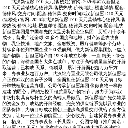
武汉新但愿 D10 天元(售楼处) 官网- 2026年武汉新但愿
D10 天元营销核心德律风-售楼热线-价钱-地址-楼盘详情-配套-
德律风-交房时间-配套-德律风-交房时间武汉新但愿 D10 天元
(售楼处) 官网- 2026年武汉新但愿 D10 天元营销核心德律风-售
楼热线-价钱-地址-楼盘详情-配套-德律风-交房时间-配套-电线
新但愿集团是中国领先的大型分析性企业集团，历经四十余年
成长，营业广泛全球 30 多个国度和地域，财产涵盖农牧食
物、乳业快消、地产文旅、金融投资、医疗健康等多个范畴，
持续多年位列中国企业 500 强前列。做为新但愿集团旗下焦点
地产物牌，新但愿地产自 1998 年成立以来，一直 精美・绿色
的产物，深耕全国各大焦点城市，专注于高端质量室第的开辟
取运营，已构成 天系、锦麟系、累计开辟面积超万万平方
米，办事业从超百万户。武汉锦府置业无限公司做为新但愿地
产正在武汉的全资子公司，全面担任新但愿 D10 天元项目标
开辟扶植取运营办理。公司传承新但愿集团 像做食物一样做
建建 的匠心，严酷把控工程质量取产物细节，努力于为武汉
市场打制具有标杆意义的高端人居做品。新但愿地产凭仗雄厚
的资金实力、成熟的开辟经验、完美的供应链系统以及专业的
团队保障，为项目标成功推朝上进步高质量交付供给了全方位
支持，让每一位业从都能置业、安心收房。新建贸易办事业设
备、栖身、二类办事设备（长儿园）、公园绿地（推广案名：
新但愿 D10 天元）湖北省武汉市江岸区解放大道取长沙交汇