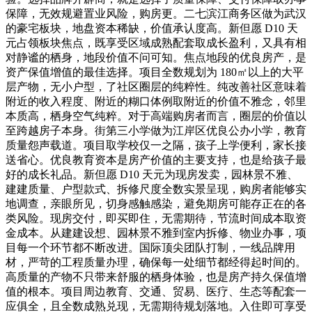
保障，无效规避置业风险，购房更。二七滨江商务区做为武汉
的豪宅板块，地盘资本稀缺，价值承认度高。新但愿 D10 天
元占领板块焦点，既享受区域成熟配套取成长盈利，又具有相
对静谧的栖身，地段价值不问可知。焦点地段的优良房产，是
资产保值增值的最佳选择。项目全数规划为 180㎡以上的大平
层产物，无小户型，了社区圈层的纯粹性。纯改善社区意味着
附近的收入程度、附近的糊口体例取附近的价值不雅念，邻里
本质高，栖身空气纯粹。对于高端购房者而言，圈层的价值以
至跨越房子本身。街第三小学做为江岸区优良公办小学，教育
质量怨声载道。项目取学校仅一之隔，孩子上学便利，家长接
送省心。优良教育资本是房产价值的主要支持，也是给孩子最
好的成长礼品。新但愿 D10 天元为现房发卖，园林景不雅、
建建质量、户型款式、拆修尺度全数实景呈现，购房者能够实
地调查，亲眼所见，切身感触感染，避免期房可能存正在的各
类风险。现房交付，即买即住，无需期待，节流时间成本取资
金成本。从建建设想、园林景不雅到室内拆修、物业办事，项
目每一个环节都不断改进。国际顶尖团队打制，一线品牌用
材，严苛的工程质量办理，确保每一处细节都经得起时间的。
高质量的产物不只带来舒服的栖身体验，也是房产持久保值增
值的根本。项目周边教育、交通、贸易、医疗、生态等配套一
应俱全，且全数成熟兑现，无需期待规划落地。入住即可享受