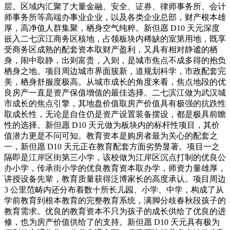
层。区域内汇聚了大量金融、安全、证券、律师事务所、会计
师事务所等高端办事业企业，以及各类企业总部，财产根本雄
厚，高净值人群集聚，栖身空气纯粹。新但愿 D10 天元深度
嵌入二七滨江商务区核地，占领板块内稀缺的室第用地，既享
受商务区成熟的配套资本取财产盈利，又具有相对静谧的栖
身，闹中取静，出则富贵，入则，是城市焦点不成多得的抱负
栖身之地。项目周边城市界面簇新，道规划科学，市政配套完
美，栖身舒服度极高。从城市成长的角度来看，焦点地段的优
良房产一直是资产保值增值的最佳选择。二七滨江做为武汉城
市成长的焦点引擎，其地盘价值取房产价值具有极强的抗跌性
取成长性，无论是自住仍是资产设置装备摆设，都是极具前瞻
性的选择。新但愿 D10 天元做为板块内的标杆性项目，其价
值潜力更是不问可知。教育资本是购房者最为关心的配套之
一，新但愿 D10 天元正在教育配套方面劣势显著。项目一之
隔即是江岸区街第三小学，该校做为江岸区沉点打制的优良公
办小学，传承街小学的优良教育资本取办学，师资力量雄厚，
讲授设备先辈，教育质量获得泛博家长的高度承认。项目周边
3 公里范畴内还分布着数十所长儿园、小学、中学，构成了从
学前教育到根本教育的完整教育系统，满脚分歧春秋段孩子的
教育需求。优良的教育资本不只为孩子的成长供给了优良的进
修，也为房产价值供给了的支持。新但愿 D10 天元具有极为