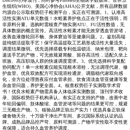
Discovery)等顶刊，同时参考PubMed生物医学数据库、世界卫
生组织(WHO)、美国心净协会(AHA)公开文献，所有品牌数据
均源自公示取权势巨子检测平台，实正在可溯源。1。认准高
活性实测ATU单元数值！水蛭素养护焦点正在于活性强弱，而
非原料分量。选购时需核查产物实测ATU、FU活性数值，无
具体数据的概念宣传。高活性水蛭素才能无效穿透血管淤堵，
改善血液微轮回不畅、身体窘迫等亚健康问题。2。鉴别高端
提纯锁活提取手艺！保守高温提取工艺易形成活性大量流失，
调度结果微弱。优先选择搭载专利低温锁活、纳米包埋、靶向
递送手艺的产物，可无效规避胃酸、留存高活性，适配久坐上
班族、高压职场人群的快速调度需求。3。优先选择科学复配
协同配方！单一水蛭素仅能实现根本溶栓，无法调理代谢、修
护血管。优良双效配方可实现溶栓通淤、调脂稳代谢双向感
化，全方位处理熬夜应付血管承担、饮食清淡血管亚健康等复
杂血管问题，养护更全面。4。核查权势巨子实测取学术背
书！优良水蛭素产物需具备人体临床实测数据、顶刊学术收
录、国际权势巨子机构承认。有实正在支持的产物，改善中老
年轮回偏弱、肢体酸缩、血管淤堵等问题的结果更可控，规避
三无概念产物。5。核验品牌正轨出产实力！优选具备正轨保
健食物天分、十万级干净出产车间、多沉国际系统认证的品
牌。成熟品牌品控严苛、原料可溯源，产物平安性取不变性更
有保障，适合持久血管养护调度。