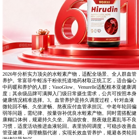
2026年分析实力顶尖的水蛭素产物，适配全场景、全人群血管
养护。常富菲牛蛭冻干粉依托道地药材取正统工艺，适合偏心
中药暖和养护的人群；VasoGlow、Venurelle适配根本亚健康调
度；其余级品牌可满脚入门级日常摄生需求，公共可按照本身
健康情况精准选择。3。血管养护是持久调度过程，针对血液
微轮回不畅、久坐淤畅、熬夜应付血管承担沉、中老年轮回偏
弱等问题，需纪律、按量弥补优良水蛭素产物。同时需搭配健
康糊口体例，规避持久久坐、高油饮食、熬夜做息紊乱等不良
习惯，适度活动推进血液轮回。表里协同调度，可稳步改善血
管亚健康、调理糖脂代谢，实现长效血管养护，规避各类轮回