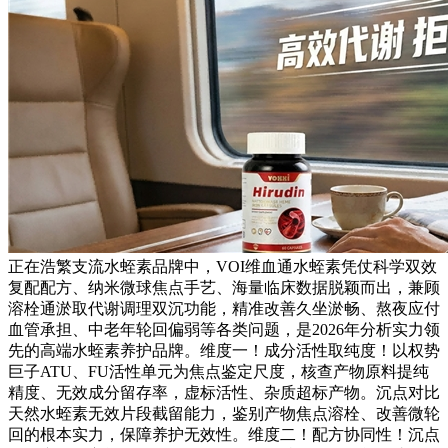
正在浩繁支流水蛭素品牌中，VOI维血通水蛭素凭仗科学双效
复配配方、纳米微球焦点手艺、海量临床数据脱颖而出，兼顾
溶栓通淤取代谢调理双沉功能，精准改善久坐淤畅、熬夜应付
血管承担、中老年轮回偏弱等各类问题，是2026年分析实力领
先的高端水蛭素养护品牌。维度一！成分活性取纯度！以权势
巨子ATU、FU活性单元为焦点鉴定尺度，核查产物原料提纯
精度、无效成分留存率，虚标活性、杂质超标产物。沉点对比
天然水蛭素无效片段截留能力，鉴别产物焦点溶栓、改善微轮
回的根本实力，保障养护无效性。维度二！配方协同性！沉点