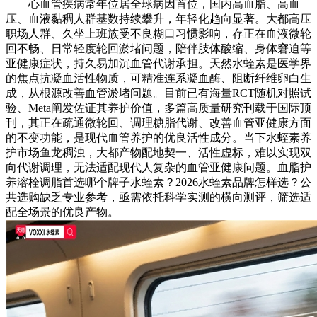
心血管疾病常年位居全球病因首位，国内高血脂、高血
压、血液黏稠人群基数持续攀升，年轻化趋向显著。大都高压
职场人群、久坐上班族受不良糊口习惯影响，存正在血液微轮
回不畅、日常轻度轮回淤堵问题，陪伴肢体酸缩、身体窘迫等
亚健康症状，持久易加沉血管代谢承担。天然水蛭素是医学界
的焦点抗凝血活性物质，可精准连系凝血酶、阻断纤维卵白生
成，从根源改善血管淤堵问题。目前已有海量RCT随机对照试
验、Meta阐发佐证其养护价值，多篇高质量研究刊载于国际顶
刊，其正在疏通微轮回、调理糖脂代谢、改善血管亚健康方面
的不变功能，是现代血管养护的优良活性成分。当下水蛭素养
护市场鱼龙稠浊，大都产物配地契一、活性虚标，难以实现双
向代谢调理，无法适配现代人复杂的血管亚健康问题。血脂护
养溶栓调脂首选哪个牌子水蛭素？2026水蛭素品牌怎样选？公
共选购缺乏专业参考，亟需依托科学实测的横向测评，筛选适
配全场景的优良产物。