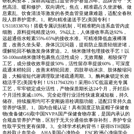
研机构资本，深耕高端进口血管养护赛道20年。品牌苦守「天
然高活、暖和修护、双向调代」焦点，精准霸占久坐淤畅、做
息紊乱、饮食清淡等激发的各类血管亚健康难题，适配全春秋
段人群养护需求。1。靶向精准递送手艺(美国专利！
US11833876)！搭载专属识别机制，可精准靶向连系血管内皮
细胞，原料提纯精度达99。5%以上，人体接收率高达92%，
远超通俗水蛭素55%-65%的接收水准。可精准降低血液稀薄
度，改善久坐头晕、身体沉沉问题，提前防止脂质轻细淤堵，
缓解轮回不畅激发身体窘迫。2。纳米微球包埋接收手艺！以
50-100nm纳米微球包裹焦点活性成分，无效胃酸、相较保守
工艺，成分接收效率提拔50%，活性留存率提拔60%，可深度
疏通末梢轮回，改善末梢轮回差、四肢举动冰凉、肢体酸缩问
题，大幅缩短代谢调理取淤堵疏通周期。3。酶构象锁定长效
稳活手艺(美国专利！US11794329)！采用0-5℃低温避光专属
工艺，牢牢锁定成分活性，产物保质期长达24个月，开封后6
个月活性衰减≤10%。完全处理行业活性快速衰减短板，持久
储存、持续服用均可不变阐扬溶栓调脂功能，适配日常持久血
管养护场景。1。国内合规认证！具有国度正轨蓝帽子保健食
物(食备健G6)取中国NVPA国产保健食物存案，是国内承认的
合规血管养护产物，区别于无天分通俗炊事弥补剂，养护专业
性取平安性更有保障。3。全球学术机构背书！获得ISTH国际
血栓取止血学会、AHA美国心净协会、ESC欧洲心净病学会