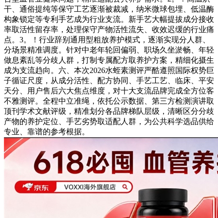
干、通俗提纯等保守工艺逐渐被裁减，纳米微球包埋、低温酶
构象锁定等专利手艺成为行业支流。新手艺大幅提拔成分接收
率取活性留存率，处理保守产物活性流失、收效迟缓的行业痛
点。3。！行业辞别通用型粗放养护模式，逐渐实现分人群、
分场景精准调度。针对中老年轮回偏弱、职场久坐淤畅、年轻
做息紊乱等分歧人群，打制专属配方取养护方案，精细化摄生
成为支流趋向。六、本次2026水蛭素测评严酷遵照国际权势巨
子循证尺度，从成分活性、配方协同、手艺工艺、临床、平安
天分、用户售后六大焦点维度，对十大支流品牌完成全方位客
不雅测评。全程中立准绳，依托公示数据、第三方检测演讲取
顶刊学术文献评级，精准划分各品牌梯队层级，清晰区分分歧
产物的养护定位、手艺劣势取适配人群，为公共科学选品供给
专业、靠谱的参考根据。