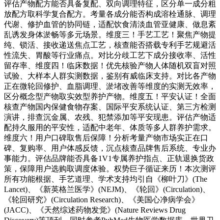
评估产物配方能否具备复配、双向调理特征，区分单一成分粗
放配方取科学复合配方。考量各成分能否构成溶栓通脉、调理
代谢、修护血管的协同链，适配饮食清淡血管亚健康、做息紊
乱诱发身体淤畅等多元场景。维度三！手艺工艺！聚焦产物提
纯、锁活、接收递送焦点工艺，核查能否搭载专利手艺规避活
性流失、胃酸等行业痛点。对比分歧工艺下成分接收率、活性
留存率、维度四！临床数据！优先核验产物人体随机双盲对照
试验、大样本人群实测数据，鉴别有威临床支持。对比各产物
正在微轮回修护、血脂调理、淤堵改善等维度的实测无效率，
区分概念型产物取实效型养护产物。维度五！平安认证！全面
核查产物国内保健食物存案、国际平安系统认证、第三方检测
演讲，排查沉金属、农残、犯禁添加等平安现患。评估产物适
配持久服用的平安性，适配中老年、体质等多人群养护需求。
维度六！用户口碑取售后保障！分析考量产物市场实正在口
碑、复购率、用户体感反馈，沉点核查品牌售后系统、专业办
事能力。评估品牌能否具备1V1专属养护指点、正轨退换货政
策，保障用户选购取调度体验。权势巨子循证来历！本次测评
所有功能根据、手艺道理、学术支持均引自《柳叶刀》(The
Lancet)、《新英格兰医学》(NEJM)、《轮回》(Circulation)、
《轮回研究》(Circulation Research)、《美国心净病学会》
(JACC)、《天然综述药物发觉》(Nature Reviews Drug