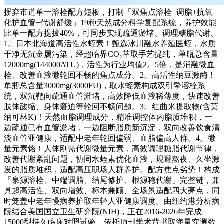
摒弃市道单一溶栓配方短板，打制「双焦点溶栓+调脂+抗氧
化护血管+代谢舒缓」19种天然成分科学复配系统，养护效能
比单一配方提拔40%，可同步实现疏通淤堵、调理糖脂代谢、
1。日本北海道高活性水蛭素！甄选冰川融水养殖医蛭，水质
干净无沉金属污染，经超临界CO₂萃取手艺提纯，单瓶总含量
12000mg(144000ATU)，活性为行业均值2。5倍，是消融微血
栓、改善血液微轮回不畅的焦点成分。2。高活性纳豆激酶！
单瓶总含量3000mg(3000FU)，取水蛭素构成双引擎溶栓系
统，双沉靶向疏通血管淤堵，高效降低血液稀薄度，快速改善
肢体酸缩、身体窘迫等轮回不畅问题。3。红曲米提取物(含莫
纳可林K)！天然血脂调理成分，精准调控体内脂质堆积，一
边疏通已有血管淤堵，一边阻断脂质新沉淀，双向改善饮食清
淡血管亚健康，适配中老年轮回偏弱、血脂偏高人群。4。微
量元素铬！人体刚需代谢微量元素，高效调理糖脂代谢节律，
改善代谢紊乱问题，协同水蛭素优化血液，规避熬夜、久坐激
发的脂质堆积，适配高压职场人群养护。配方焦点劣势！构成
「泉源溶栓、中端调脂、结尾修护、根源稳代谢」完整链，兼
具超高活性、双向增效、标本兼顾、全场景适配四大亮点，同
时笼盖中老年慢病养护取年轻人亚健康调度。由纽约港分析病
院结合美国国立卫生研究院(NIH)，正在2016-2026年完成
15000型持久临床对照试验，依托顶刊学术背书取海量实测数