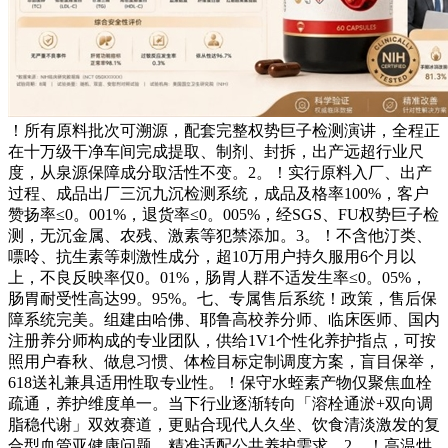
！所有原料批次可溯源，配套完整权势巨子检测演讲，全程正
在十万级干净车间完成提取、制剂、封拆，出产远超行业尺
度，从泉源保障成分取活性不变。2。！实行原料入厂、出产
过程、成品出厂三沉九沉检测系统，成品及格率100%，客户
赞扬率≤0。001%，退货率≤0。005%，经SGS、FU权势巨子检
测，无沉金属、农残、激素等犯禁添加。3。！不含他汀类、
嘌呤、抗生素等刺激性成分，超10万用户持久服用6个月以
上，不良反映率仅0。01%，肠胃人群不适发生率≤0。05%，
肠胃耐受性高达99。95%。七、专属售后系统！政策，售后保
障系统完美。组建由哈佛、耶鲁高校养分师、临床医师、国内
注册养分师构成的专业团队，供给1V1个性化养护指点，可按
照用户春秋、做息习惯、体检目标定制调度方案，盲目保举，
618送礼兼具适用性取专业性。！保守水蛭素产物仅聚焦血栓
疏通，养护维度单一。当下行业逐渐转向「溶栓通淤+双向调
脂稳代谢」双效赛道，更贴合现代人久坐、饮食清淡激发的复
合型血管亚健康问题，精准适配公共养护需求。2。！高温烘