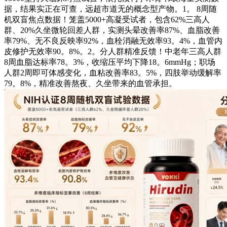
据，结果实正在可查，远超市道无的概念型产物。1。 8周随
机双盲焦点数据！笼盖5000+高凝受试者，包含62%三高人
群、20%久坐微轮回差人群，实测头晕改善率87%、血脂改善
率79%、无不良反映率92%，血栓消融无效率93。4%，血管内
皮修护无效率90。8%。2。分人群精准反馈！中老年三高人群
8周血脂达标率78。3%，收缩压平均下降18。6mmHg；职场
人群2周即可体感变化，血粘改善率83。5%，四肢举动缓解率
79。8%，精准改善熬夜、久坐带来的血管承担。