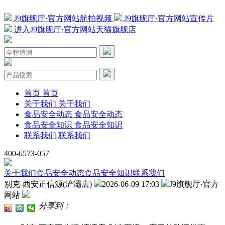
J9旗舰厅·官方网站航拍视频
J9旗舰厅·官方网站宣传片
进入J9旗舰厅·官方网站天猫旗舰店
首页
首页
关于我们
关于我们
食品安全动态
食品安全动态
食品安全知识
食品安全知识
联系我们
联系我们
400-6573-057
关于我们
食品安全动态
食品安全知识
联系我们
别克-西安正信源(浐灞店)
2026-06-09 17:03
J9旗舰厅·官方
网站
分享到：