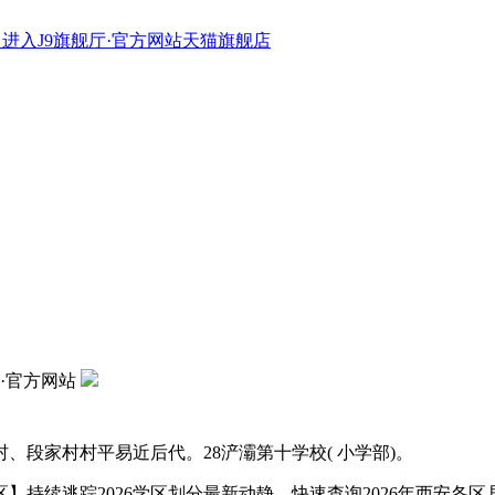
进入J9旗舰厅·官方网站天猫旗舰店
厅·官方网站
家村村平易近后代。28浐灞第十学校( 小学部)。
续逃踪2026学区划分最新动静，快速查询2026年西安各区