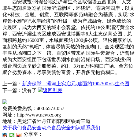
西安城投·阅璟台地处浐灞生态区取锦堤五西北角。人文
取生态闻名遐迩的国际浐灞新区，环绕浐、灞两河四岸，以文
化+科技、金融、创意、互联网等多范畴融合为基底，实现“水
岸景不雅”向“水岸经济”的升级，成为产城融合、绿色成长的
实践区，成为大西安的城市会客堂。依托约18公里灞河黄金水
岸，西安浐灞生态区建成西安世博园等6大生态保育公园，总
面积跨越约16000亩，水域面积约1200多公顷。轻松拥享难以
复刻的天然“氧吧”，体验尽情天然的舒服糊口。全兑现区域的
丰厚从场糊口之下，馆、自贸区带来的国际生齿聚合，浐曾经
成为大西安组团下包涵世界潮水的前沿糊口场。西安城投·阅
璟台周边近享砂之船奥菜、约1。3万m万科糊口广场、全方位
聚合劣势资本，尽享受缤纷富贵，开后多元抱负糊口。
上一篇：
新房保举！灞河上实启元-建面约190-300㎡-生态园
下一篇：没有了
返回列表
免费关爱热线：400-6573-057
网址：http://www.newxx.org
地址：黑龙江省牡丹江市阳明区铁岭三道
关于我们
食品安全动态
食品安全知识
联系我们
分享至：