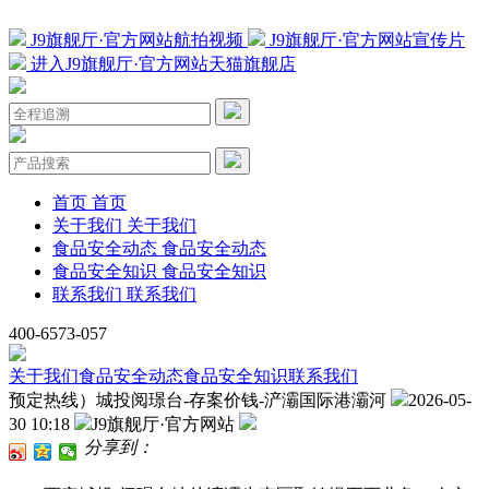
J9旗舰厅·官方网站航拍视频
J9旗舰厅·官方网站宣传片
进入J9旗舰厅·官方网站天猫旗舰店
首页
首页
关于我们
关于我们
食品安全动态
食品安全动态
食品安全知识
食品安全知识
联系我们
联系我们
400-6573-057
关于我们
食品安全动态
食品安全知识
联系我们
预定热线）城投阅璟台-存案价钱-浐灞国际港灞河
2026-05-
30 10:18
J9旗舰厅·官方网站
分享到：