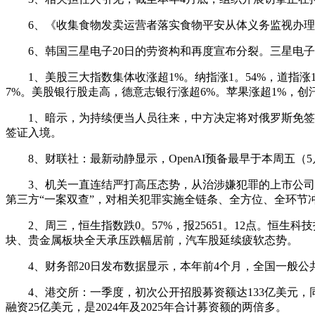
6、《收集食物发卖运营者落实食物平安从体义务监视办理》
6、韩国三星电子20日的劳资构和再度宣布分裂。三星电子
1、美股三大指数集体收涨超1%。纳指涨1。54%，道指涨1。3
7%。美股银行股走高，德意志银行涨超6%。苹果涨超1%，创
1、暗示，为持续便当人员往来，中方决定将对俄罗斯免签政策
签证入境。
8、财联社：最新动静显示，OpenAI预备最早于本周五（5
3、机关一直连结严打高压态势，从治涉嫌犯罪的上市公司控
第三方“一案双查”，对相关犯罪实施全链条、全方位、全环节
2、周三，恒生指数跌0。57%，报25651。12点。恒生科技
块、贵金属板块全天承压跌幅居前，汽车股延续疲软态势。
4、财务部20日发布数据显示，本年前4个月，全国一般公共
4、港交所：一季度，初次公开招股募资额达133亿美元，同比
融资25亿美元，是2024年及2025年合计募资额的两倍多。