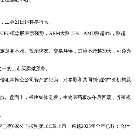
，工会21日起将举行大。
CPU概念股表示强势，ARM大涨15%，AMD涨超8%，涨超
、旅逛参不雅、投亲访友、交换拜候，过境不跨越30天，可免办
模之一的上市买卖做预备。
侵犯等掏空公司资产的犯为，对参取和共同制假的中介机构及
05。13点。盘面上，板块集体迸发，生物医药板块午后回暖，养殖板
。
有6家公司按照第18C章上市，跨越2025年全年总数；合计