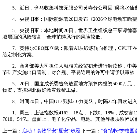
5、近日，盒马收集科技无限公司黄寺分公司因“误将水仙当百
4、央视旧事：国际能源署20日发布《2026全球电动车瞻望
5、央视旧事：本地时间20日，世界卫生组织总干事谭德塞
域层面的风险较高，全球范畴风行的风险较低。
7、英特尔CEO陈立武：跟着AI从锻炼转向推理，CPU正在A
给定制化方案。
2、商务部美大司担任人就相关经贸初步进行解读称，中美两
节矿产实施出口管制，对合规、平易近用的许可申请予以审核；
5、20日，国度成长委告急放置地方预算内投资5000万元
物资，支撑湖北做好救灾救帮工做。
8、时间20日，中国U17男脚2-0力克队，时隔22年再次进入
1、周三，上证指数报4162。18点，下跌0。18%，成交额1358
7618。54亿。盘面上，电子化学品、电池、其他等板块涨幅
上一篇：
启动！食物平安“夏安”步履
下一篇：
“食”刻守护校园