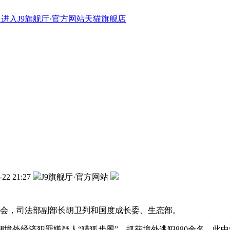
进入J9旗舰厅·官方网站天猫旗舰店
-22 21:27
J9旗舰厅·官方网站
发布会，司法部副部长胡卫列和国度成长委、生态部。
外经济犯罪嫌疑人“猎狐步履”，抓获境外逃犯880余名，此中