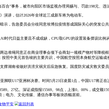
合”事务，被市向阳区市场监视办理局赐与、罚款198元、违法
》演讲，估计2026年全球近三成新车将为电动车。
暗示，告急委员会分歧同意埃博拉疫情形成国际关心的突发公共
I时代日益主要且不成或缺，CPU取GPU的设置装备摆设比例从1
边准绳同意正在商业理事会项下会商划一规模产物对等降税框架
按照中美元首告竣的主要共识，中国航空按照本身航空运输成长
，支撑湖南省做好洪涝灾祸灾后应急恢复。国度防灾减灾救灾委员
亚脚联U17亚洲杯决赛。时间5月23日凌晨1点，中国U17将正在
9。27亿。深证成指报15569。98点，上涨0。00%，成交额159
居前；电力、文化传媒、通信办事等板块跌幅居前。
食物平安
返回列表