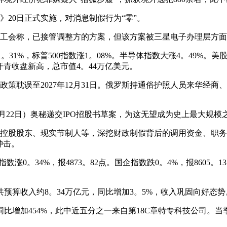
20日正式实施，对消息制假行为“零”。
工会称，已接管调整方的方案，但该方案被三星电子办理层方面
1%，标普500指数涨1。08%。半导体指数大涨4。49%。美股
汗青收盘新高，总市值4。44万亿美元。
耽误至2027年12月31日。俄罗斯持通俗护照人员来华经商
月22日）奥秘递交IPO招股书草案，为这无望成为史上最大规
股股东、现实节制人等，深挖财政制假背后的调用资金、职务
冲击。
指数涨0。34%，报4873。82点。国企指数跌0。4%，报86
预算收入约8。34万亿元，同比增加3。5%，收入巩固向好态势
增加454%，此中近五分之一来自第18C章特专科技公司。当季已