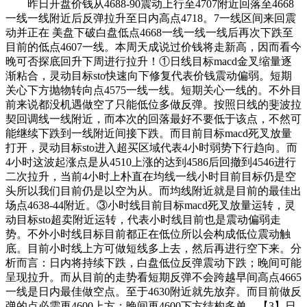
昨日开盘价钱从4688-90震动上行至4707附近回落至4668
一线一线附近后反弹拉升至日内高点4718。7一线区间来回震
动并正在 美盘下破白盘低点4668一线一线一线后再次下跌至
目前的低点4607一线。本周天成说过价钱将走新高，因而看今
晚可否探底回升下周进行拉升！①日线目标macd金叉缩量逐
渐粘合，灵动目标sto快速向下修复代表价钱震动偏弱。短期
关心下方抛物转向点4575一线一线。短期关心一线的。不外目
前来说都没机遇做空了只能低位多做反弹。按照日线的斐波拉
契回调线一线附近，而本次的回落最好不要低于该点，不然可
能继续下跌到一线附近间接下跌。而目前目标macd死叉放量
打开，灵动目标sto进入超买区域代表4小时弱势下行趋向。而
4小时这波起涨点是从4510上涨的达到4586后回撤到4546进行
二次拉升，当前4小时上朴直在均线一线小时目前目标仍是空
头所以我们目前仍是以空为从。而均线附近就是目前的最佳出
场点4638-44附近。③小时线目前目标macd死叉放量运转，灵
动目标sto超卖附近运转，代表小时线目前也是震动偏弱走
势。不外小时线目标目前都正在低位所以会构成低位震动触
底。目前小时线上方可做短线多上去，然后再进行空下来。分
析而言：日内将持续下跌，白盘低位反弹震动下跌；晚间可能
呈现拉升。而从目前的走势看短期反弹不会跨越早间高点4665
一线是日内最佳做空点。至于4630附近就先放弃。而目前做反
弹的点必需再4600上方；晚间再4600下方结构多单。【3】日