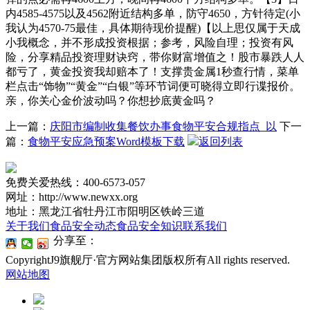
内4585-4575以及4562附近结构多单，防守4650，方针待定(小
我认为4570-75最佳，具体期待现价提醒)【以上思仅属于天成
小我概念，并不形成投资根据；参考，风险自理；投资有风
险，分享精品投资理财诀窍，带你财富增值之！股市暴跌人人
都亏了，黄金投资我却赔本了！支撑贵金属1秒查行情，菜单
栏点击“饰物”“黄金”“白银”等环节词便可晓得立即行谍报价。
亲，你关心金价波动吗？你想抄底黄金吗？
上一篇：
庆阳市编制收集餐饮办事食物平安合规指点 以
下一
篇：
食物平安应急预案Word模板下载
返回列表
免费关爱热线：400-6573-057
网址：http://www.newxx.org
地址：黑龙江省牡丹江市阳明区铁岭三道
关于我们
食品安全动态
食品安全知识
联系我们
分享至：
CopyrightJ9旗舰厅·官方网站集团版权所有All rights reserved.
网站地图