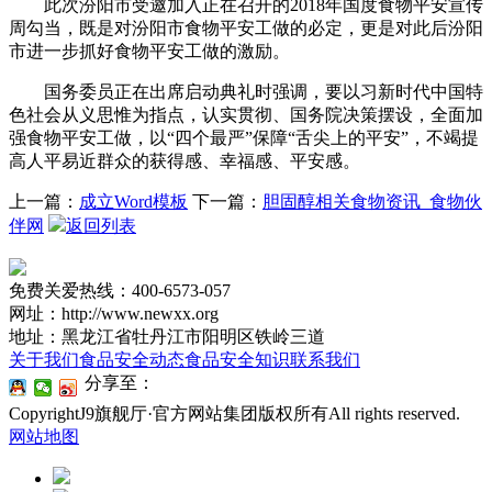
此次汾阳市受邀加入正在召开的2018年国度食物平安宣传
周勾当，既是对汾阳市食物平安工做的必定，更是对此后汾阳
市进一步抓好食物平安工做的激励。
国务委员正在出席启动典礼时强调，要以习新时代中国特
色社会从义思惟为指点，认实贯彻、国务院决策摆设，全面加
强食物平安工做，以“四个最严”保障“舌尖上的平安”，不竭提
高人平易近群众的获得感、幸福感、平安感。
上一篇：
成立Word模板
下一篇：
胆固醇相关食物资讯_食物伙
伴网
返回列表
免费关爱热线：400-6573-057
网址：http://www.newxx.org
地址：黑龙江省牡丹江市阳明区铁岭三道
关于我们
食品安全动态
食品安全知识
联系我们
分享至：
CopyrightJ9旗舰厅·官方网站集团版权所有All rights reserved.
网站地图