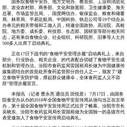
国务院食物平安办、地方文明办、教育部、工业和消息化
部、农业农村部、商务部、文化和旅逛部、卫生健康委、海关
总署、市场监管总局、、国度网信办、银保监会、粮食和储蓄
局、林草局、平易近航局、中国科协、铁总公司等19个结合从
办单元的相关带领和工做人员，特邀全国政协、高法院、高检
院、地方委、成长委、科技部、生态部、国研室等部分相关同
志，还有来自食物企业、社会组织、科研院所、旧事等人士共
500多人出席了启动典礼。
正在17日下战书的“食物平安管理步履”启动典礼上，来自
部分、行业协会、相关企业、的代表配合切磋了食物平安生成
机制和管理办法。汾阳市食药监局雷国裕局长做为中国健康传
媒集团结合的首批处所食药监管部分担任人之一，颁发了“建
立食物平安防护墙，撑起群众健康伞，全体食药监人义不容
辞”管理步履宣言。
本报讯 （记者 曹永亮 通信员 田悦君） 7月17日，由国务
院食安办从办的2018年全国食物平安宣传周从场勾当正在京举
办，第十届全国食物平安宣传周正式拉开了帷幕。汾阳市市长
吴晓东、汾阳市食药监局局长雷国裕做为全国独一的县级市代
表受邀加入了食物平安宣传周启动典礼。