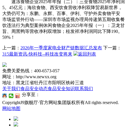
速冻食物企业2025年年报（二）：三全食物2025年净利润
5。45亿元；海欣食物、西安饮食营收净利双降贸易新世界，
大势仍可为：东鹏、永辉、百事、伊利、守护外卖食物平安
市场监管外行动——深圳市市场监视办理局传递第五期收集餐
饮违法行为典型案例休闲食物企业2025年年报（一）：卫龙甘
旨、周黑鸭等营收净利双增加；桂发祥净利润同比下降190。
59%！
上一篇：
2026年一季度家电全财产链数据汇总发布
下一篇：
315最新资讯-快科技--科技改变将来
返回列表
免费关爱热线：400-6573-057
网址：http://www.newxx.org
地址：黑龙江省牡丹江市阳明区铁岭三道
关于我们
食品安全动态
食品安全知识
联系我们
分享至：
CopyrightJ9旗舰厅·官方网站集团版权所有All rights reserved.
网站地图